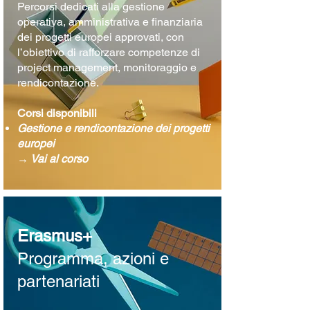
Percorsi dedicati alla gestione
operativa, amministrativa e finanziaria
dei progetti europei approvati, con
l’obiettivo di rafforzare competenze di
project management, monitoraggio e
rendicontazione.
Corsi disponibili
Gestione e rendicontazione dei progetti
europei
→
Vai al corso
Erasmus+
Programma, azioni e
partenariati