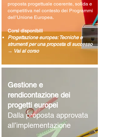
proposta progettuale coerente, solida e
competitiva nel contesto dei Programmi
dell’Unione Europea.
Corsi disponibili
Progettazione europea: Tecniche e
strumenti per una proposta di successo
→ Vai al corso
Gestione e
rendicontazione dei
progetti europei
Dalla proposta approvata
all’implementazione