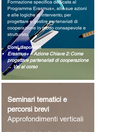
Formazione specifica dedicata al
Programma Erasmus+, alle sue azioni
e alle logiche di intervento, per
progettare e gestire partenariati di
cooperazione in modo consapevole e
strutturato.
Corsi disponibili
Erasmus+ – Azione Chiave 2: Come
progettare partenariati di cooperazione
→
Vai al corso
Seminari tematici e
percorsi brevi
Approfondimenti verticali