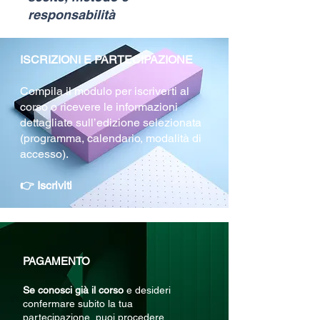
responsabilità
ISCRIZIONI E PARTECIPAZIONE
Compila il modulo per iscriverti al
corso o ricevere le informazioni
dettagliate sull’edizione selezionata
(programma, calendario, modalità di
accesso).
👉
Iscriviti
PAGAMENTO
Se conosci già il corso
e desideri
confermare subito la tua
partecipazione, puoi procedere