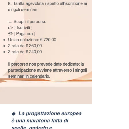
💶 Tariffa agevolata rispetto all’iscrizione ai
singoli seminari
→
Scopri il percorso
👉 [
Iscriviti
]
💳 [ Paga ora ]
Unica soluzione: € 720,00
2 rate da € 360,00
3 rate da € 240,00
Il percorso non prevede date dedicate: la
partecipazione avviene attraverso i singoli
seminari in calendario.
◆ La progettazione europea
è una maratona fatta di
scelte, metodo e