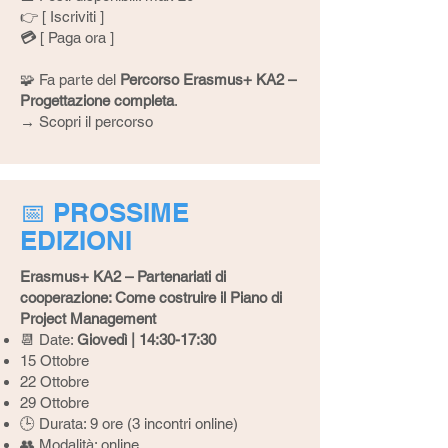
👉 [
Iscriviti
]
💳
[
Paga ora
]
🧩 Fa parte del
Percorso Erasmus+ KA2 –
Progettazione completa
.
→
Scopri il percorso
📅 PROSSIME
EDIZIONI
Erasmus+ KA2 – Partenariati di
cooperazione: Come costruire il Piano di
Project Management
📆 Date:
Giovedì | 14:30-17:30
15 Ottobre
22 Ottobre
29 Ottobre
🕒 Durata: 9 ore (3 incontri online)
👥 Modalità: online