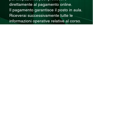
direttamente al pagamento online.
Il pagamento garantisce il posto in aula.
Riceverai successivamente tutte le
informazioni operative relative al corso.
A seguito del pagamento verrà emessa
regolare fattura.
Operazione in regime forfettario – IVA
non applicata.
I corsi strutturati
possono essere pagati
in
un’unica soluzione
oppure in
2 o 3
rate, tramite pagamento online
.
Il pagamento rateale è gestito
automaticamente dalla piattaforma di
pagamento Stripe.
Pagamento tramite bonifico disponibile
su richiesta. Scrivimi a
academy@alexandrastorari.eu
per
ricevere fattura e dati bancari.
L’accesso al corso è garantito a seguito
del
primo pagamento
.
Operazione in regime forfettario – IVA
non applicata.