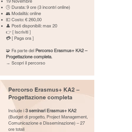
19 Novembre
🕒 Durata: 9 ore (3 incontri online)
👥 Modalità: online
💶 Costo: € 260,00
👤 Posti disponibili: max 20
👉 [
Iscriviti
]
💳
[
Pa
ga ora
]
🧩 Fa parte del
Percorso Erasmus+ KA2 –
Progettazione completa
.
→
Scopri il percorso
Percorso Erasmus+ KA2 –
Progettazione completa
Include i
3 seminari Erasmus+ KA2
(Budget di progetto, Project Management,
Comunicazione e Disseminazione) – 27
ore totali