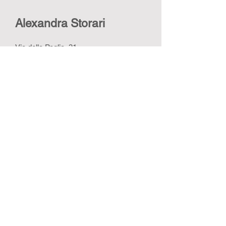
Alexandra Storari
Via della Paglia, 31
44121 Ferrara · Italy
C.F. STRLND69C54D548Z
P.IVA
02153020389
M.
+39 345 83 25 162
alexandra@europrojectlab.com
presidenza@officineuropa.eu
academy@alexandrastorari.eu
PRIVACY POLICY
© 2025 Alexandra Storari •
Webdesign STUDIOESMA |
studioesma.com
Contattami