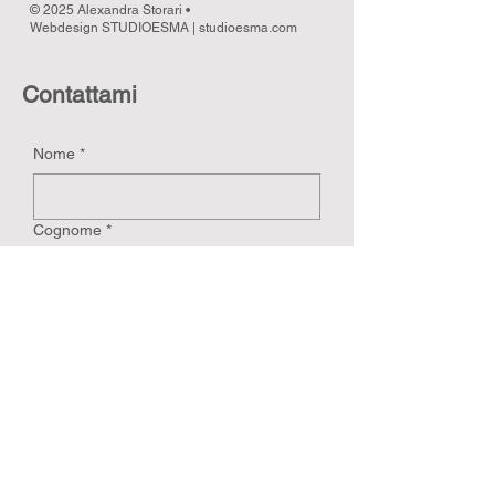
© 2025 Alexandra Storari •
Webdesign STUDIOESMA |
studioesma.com
Contattami
Nome
*
Cognome
*
Email
*
Scrivi il tuo messaggio