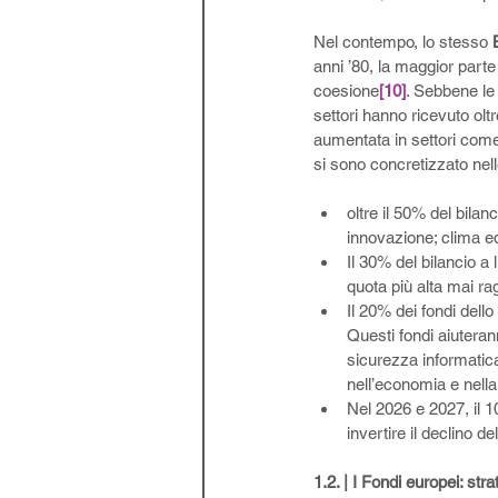
Nel contempo, lo stesso 
anni ’80, la maggior parte d
coesione
[10]
. Sebbene le
settori hanno ricevuto olt
aumentata in settori come 
si sono concretizzato nell
oltre il 50% del bila
innovazione; clima eq
Il 30% del bilancio a
quota più alta mai rag
Il 20% dei fondi dello
Questi fondi aiuterann
sicurezza informatica
nell’economia e nella
Nel 2026 e 2027, il 1
invertire il declino de
1.2. | I Fondi europei: str