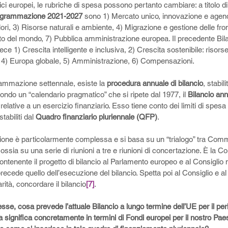
olitici europei, le rubriche di spesa possono pertanto cambiare: a titolo d
programmazione 2021-2027
 sono 1) Mercato unico, innovazione e agenda
ori, 3) Risorse naturali e ambiente, 4) Migrazione e gestione delle fro
sto del mondo, 7) Pubblica amministrazione europea. Il precedente Bila
 1) Crescita intelligente e inclusiva, 2) Crescita sostenibile: risorse 
, 4) Europa globale, 5) Amministrazione, 6) Compensazioni. 
rammazione settennale, esiste la 
procedura annuale di bilancio
, stabili
ndo un “calendario pragmatico” che si ripete dal 1977, il 
Bilancio an
 relative a un esercizio finanziario. Esso tiene conto dei limiti di spesa 
abiliti dal 
Quadro finanziario pluriennale (QFP)
. 
one è particolarmente complessa e si basa su un “trialogo” tra Comm
 ossia su una serie di riunioni a tre e riunioni di concertazione. È la
tenente il progetto di bilancio al Parlamento europeo e al Consiglio no
ecede quello dell’esecuzione del bilancio. Spetta poi al Consiglio e a
rità, concordare il bilancio
[7]
. 
sse, cosa prevede l’attuale Bilancio a lungo termine dell’UE per il pe
gnifica concretamente in termini di Fondi europei per il nostro Paese