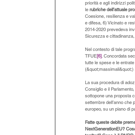
priorità e agli indirizzi p
le 
rubriche dell’attuale 
Coesione, resilienza e val
e difesa, 6) Vicinato e re
2014-2020 prevedeva invece
Sicurezza e cittadinanza
Nel contesto di tale prog
TFUE
[6]
. Concordata seco
tutte le spese e le entrate
(&quot;massimali&quot;) st
La sua procedura di adozi
Consiglio e il Parlamento,
sottopone una proposta con
settembre dell’anno che pr
europeo, su un piano di pa
Fatte queste debite preme
NextGenerationEU? Cosa si