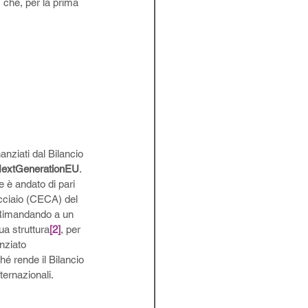
, che, per la prima 
nziati dal Bilancio 
l NextGenerationEU
.
e è andato di pari 
cciaio (CECA) del 
.Rimandando a un 
ua struttura
[2]
, per 
anziato 
é rende il Bilancio 
ternazionali. 