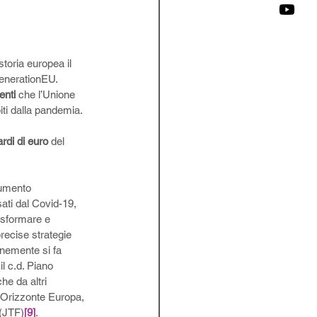
storia europea il 
enerationEU. 
enti
 che l’Unione 
iti dalla pandemia. 
ardi di euro
 del 
rumento 
ati dal Covid-19, 
asformare e 
recise strategie 
nemente si fa 
(il c.d. Piano 
he da altri 
, Orizzonte Europa, 
 (JTF)
[9]
. 