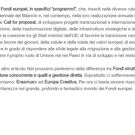
 
Fondi europei, in specifici “programmi”
, che, inseriti nelle diverse ru
ttennale del Bilancio e, nel contempo, nella loro realizzazione annuale
 e 
Call for proposal
, di sviluppare progetti transnazionali e internazional
zione, della trasformazione digitale, delle infrastrutture strategiche e 
e la coesione tra gli Stati membri dell’UE; di favorire la transizione verd
favore dei giovani, della salute e della tutela dei valori europei; di es
re in grado di rispondere alle sfide legate alla migrazione e alla gestion
re il proprio ruolo di Unione nel nei Paesi in via di sviluppo e nel rest
altro articolo. Nel prossimo parleremo della differenza tra 
Fondi strutt
ione concorrente e quelli a gestione diretta
. Soprattutto ci soffermer
amiamo: 
Erasmus+
 ed 
Europa Creativa. 
Per ora ci basta essere riusci
i chiarezza nel grande, profondo e fantastico mondo dei Fondi europei. 