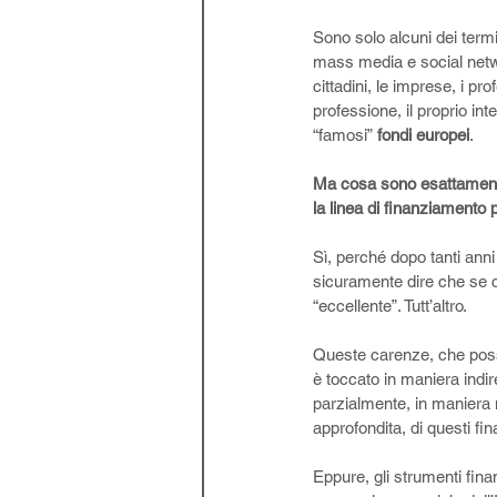
Sono solo alcuni dei termin
mass media e social networ
cittadini, le imprese, i pro
professione, il proprio in
“famosi” 
fondi europei
.
Ma cosa sono esattamente
la linea di finanziamento 
Sì, perché dopo tanti ann
sicuramente dire che se 
“eccellente”. Tutt’altro.
Queste carenze, che posso
è toccato in maniera indi
parzialmente, in maniera 
approfondita, di questi fi
Eppure, gli strumenti fin