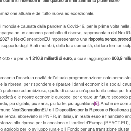
e come si inserisce in tale quadro di finanziamento pluriennale? 
mmazione attuale è del tutto nuova ed eccezionale. 
risi mondiale causata dalla pandemia Covid-19, per la prima volta nella 
mpagna ad un secondo pacchetto di risorse, rappresentato dal NextG
1-2027 e NextGenerationEU rappresentano una 
risposta senza preced
supporto degli Stati membri, delle loro comunità, dei loro territori colp
21-2027 è pari a 
1 210,9 miliardi di euro
, a cui si aggiungono
 806,9 mili
presenta l’assoluta novità dell’attuale programmazione: nato come st
la ripresa, per rispondere e riparare i danni economici e sociali caus
più profondo ed ambizioso; quello di essere un’opportunità unica per tr
società e le nostre economie europee, per creare un futuro secondo p
rde, più digitale, più sana, più forte, più ugualitaria
[8]
. Anche se comu
comune 
NextGenerationEU e il Dispositivo per la Ripresa e Resilienza
 
ilienza, abbreviato in PNRR, in Italia), in realtà esso è finanziato anc
stenza alla ripresa per la coesione e i territori d’Europa (REACT-EU)
 agricolo per lo sviluppo rurale o il Fondo per una transizione giusta