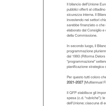
Il bilancio dell’Unione Eur
pubblici offerti al cittadi
sicurezza interna. Il Bila
investendo nei settori ch
sarebbe finanziato o che s
elaborato dal Consiglio e 
della Commissione. 
In secondo luogo, il Bilan
programmazione pluriennal
dal 1993 (Riforma Delors I
“programmazione” settenn
pianificazione strategica d
Per questo tutti coloro ch
2021-2027
 [Multiannual 
Il QFP stabilisce gli imp
spesa (c.d. “rubriche”): le 
dell’Unione; ciascuna di