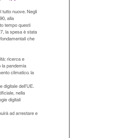
l tutto nuove. Negli 
90, alla 
to tempo questi 
7, la spesa è stata 
i fondamentali che 
tà: ricerca e 
po la pandemia
nto climatico. la 
 digitale dell’UE. 
iciale, nella 
ie digitali 
uirà ad arrestare e 