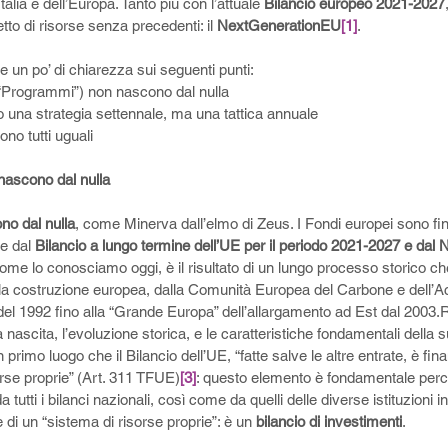
alia e dell’Europa. Tanto più con l’attuale 
Bilancio europeo 2021-2027
to di risorse senza precedenti: il 
NextGenerationEU
[1]
.
 un po’ di chiarezza sui seguenti punti:
. “Programmi”) non nascono dal nulla
o una strategia settennale, ma una tattica annuale
ono tutti uguali
 nascono dal nulla
no dal nulla
, come Minerva dall’elmo di Zeus. I Fondi europei sono fina
e dal 
Bilancio a lungo termine dell’UE per il periodo 2021-2027 e da
come lo conosciamo oggi, è il risultato di un lungo processo storico ch
lla costruzione europea, dalla Comunità Europea del Carbone e dell’A
del 1992 fino alla “Grande Europa” dell’allargamento ad Est dal 2003
nascita, l’evoluzione storica, e le caratteristiche fondamentali della s
n primo luogo che il Bilancio dell’UE, “fatte salve le altre entrate, è fin
orse proprie” (Art. 311 TFUE)
[3]
: questo elemento è fondamentale perch
tutti i bilanci nazionali, così come da quelli delle diverse istituzioni in
di un “sistema di risorse proprie”: è un 
bilancio di investimenti
. 