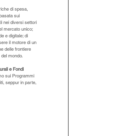
briche di spesa, 
 basata sui 
i nei diversi settori 
del mercato unico; 
e e digitale; di 
sere il motore di un 
e delle frontiere 
o del mondo. 
urali e Fondi 
emo sui Programmi 
ti, seppur in parte, 