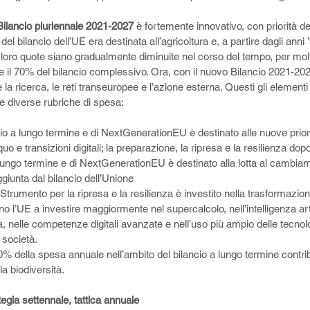
Bilancio pluriennale 2021-2027
 è fortemente innovativo, con priorità de
el bilancio dell’UE era destinata all’agricoltura e, a partire dagli anni ’
 loro quote siano gradualmente diminuite nel corso del tempo, per mol
re il 70% del bilancio complessivo. Ora, con il nuovo Bilancio 2021-202
la ricerca, le reti transeuropee e l’azione esterna. Questi gli element
e diverse rubriche di spesa: 
ncio a lungo termine e di NextGenerationEU è destinato alle nuove priori
uo e transizioni digitali; la preparazione, la ripresa e la resilienza do
 lungo termine e di NextGenerationEU è destinato alla lotta al cambiame
giunta dal bilancio dell’Unione 
 Strumento per la ripresa e la resilienza è investito nella trasformazione
o l’UE a investire maggiormente nel supercalcolo, nell’intelligenza artif
, nelle competenze digitali avanzate e nell’uso più ampio delle tecnolog
 società.
0% della spesa annuale nell’ambito del bilancio a lungo termine contrib
lla biodiversità. 
ategia settennale, tattica annuale