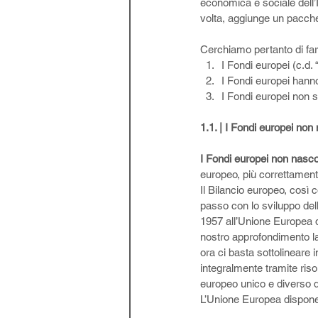
economica e sociale dell’It
volta, aggiunge un pacchet
Cerchiamo pertanto di fare
I Fondi europei (c.d
I Fondi europei hann
I Fondi europei non s
1.1. | I Fondi europei non
I Fondi europei non nasco
europeo, più correttament
Il Bilancio europeo, così 
passo con lo sviluppo de
1957 all’Unione Europea 
nostro approfondimento la 
ora ci basta sottolineare i
integralmente tramite ris
europeo unico e diverso da 
L’Unione Europea dispone 