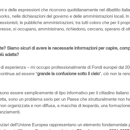
i e delle espressioni che ricorrono quotidianamente nel dibattito italia
ks, nelle dichiarazioni del governo e delle amministrazioni locali. In g
fessionisti, le pubbliche amministrazioni, tra tutti coloro che per il propr
teresse, si occupano, amministrano, richiedono, cercano, sperano di ott
? Siamo sicuri di avere le necessarie informazioni per capire, comp
più adatta?
i di esperienza – mi occupo professionalmente di Fondi europei dal 20
continua ad essere “
grande la confusione sotto il cielo
”, ciò non la ren
no essere semplicemente di tipo informativo per il cittadino italiano
retta, sono un problema serio per un Paese che strutturalmente non ha
non organizzata e non diffusa, a macchia di leopardo, una formazione 
nanziamenti.
anziari dell’Unione Europea rappresentano un elemento fondamentale pe