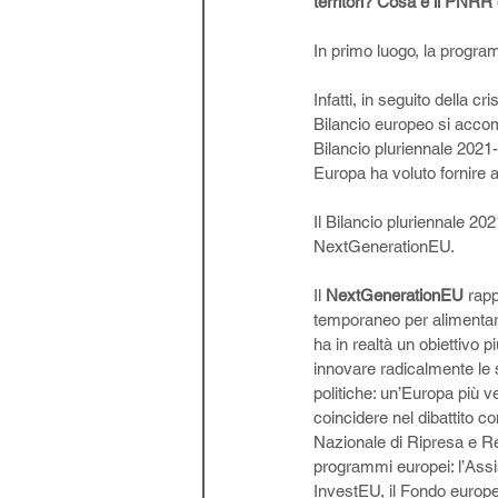
territori? Cosa è il PNRR 
In primo luogo, la progra
Infatti, in seguito della c
Bilancio europeo si acco
Bilancio pluriennale 202
Europa ha voluto fornire a 
Il Bilancio pluriennale 20
NextGenerationEU. 
Il 
NextGenerationEU
 rap
temporaneo per alimentare 
ha in realtà un obiettivo 
innovare radicalmente le 
politiche: un’Europa più ve
coincidere nel dibattito 
Nazionale di Ripresa e Res
programmi europei: l’Assi
InvestEU, il Fondo europeo