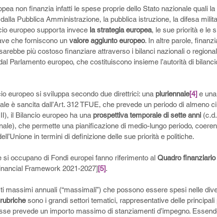
opea non finanzia infatti le spese proprie dello Stato nazionale quali la
no dalla Pubblica Amministrazione, la pubblica istruzione, la difesa milit
ncio europeo supporta invece 
la strategia europea
, le sue priorità e le 
iave che forniscono un 
valore aggiunto europeo
. In altre parole, finanz
arebbe più costoso finanziare attraverso i bilanci nazionali o regional
dal Parlamento europeo, che costituiscono insieme l’autorità di bilanci
cio europeo si sviluppa secondo due direttrici: una 
pluriennale
[4]
 e una
e è sancita dall’Art. 312 TFUE, che prevede un periodo di almeno cinq
I), il Bilancio europeo ha una 
prospettiva temporale di sette anni
 (c.d.
ale), che permette una pianificazione di medio-lungo periodo, coeren
ell’Unione in termini di definizione delle sue priorità e politiche. 
e si occupano di Fondi europei fanno riferimento al 
Quadro finanziario
Financial Framework 2021-2027]
[5]
. 
orti massimi annuali (“massimali”) che possono essere spesi nelle dive
rubriche
 sono i grandi settori tematici, rappresentative delle principali 
 esse prevede un importo massimo di stanziamenti d’impegno. Essendo 