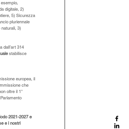
i esempio, 
 digitale, 2) 
ntiere, 5) Sicurezza 
ncio pluriennale 
naturali, 3) 
ta dall’art 314 
nuale
 stabilisce 
issione europea, il 
 Commissione che 
n oltre il 1° 
l Parlamento 
riodo 2021-2027 e 
 e i nostri 