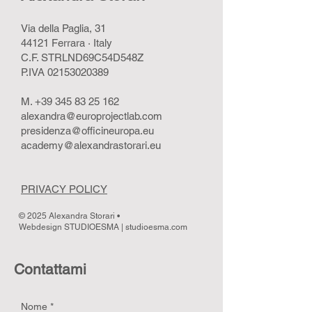
Via della Paglia, 31
44121 Ferrara · Italy
C.F. STRLND69C54D548Z
P.IVA
02153020389
M.
+39 345 83 25 162
alexandra@europrojectlab.com
presidenza@officineuropa.eu
academy@alexandrastorari.eu
PRIVACY POLICY
© 2025 Alexandra Storari •
Webdesign STUDIOESMA |
studioesma.com
Contattami
Nome
*