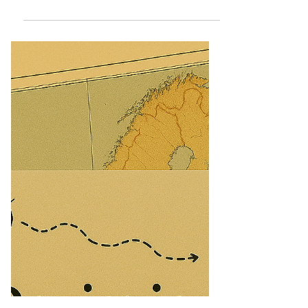
programma Erasmus+ a partire dal 2027 .
Qualche settimana prima, in occasione del
25 novembre, mi ero soffermata su un libro
che ho amato profondamente: Canto per
Europa , di Paolo Rumiz . In q uesti giorni che
precedono le festività — tra chiusure di
rendicontazioni, cene con amici e colleghi, e
notizie che dai telegiornali sembrano ripetersi
identiche, in un eterno ritorno dell’ug